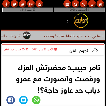
9 أغسطس 2026
25 صفر 1448
:
ماعي جديد يطرح قضايا متنوعة ويحصد...
أمين حزب الشعب الجم
نجوم الفن
الأحد، 23 مايو 2021
05:27 صـ
بتوقيت القاهرة
2021-05-23 05:27:59
تامر حبيب: محضرتش العزاء
ورقصت واتصورت مع عمرو
دياب حد عاوز حاجة؟!