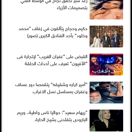
بتصميمات الأزياء
حكيم وحجاج يتألقون في زفاف ”محمد
وخلود” بأحد الفنادق الكبرى (صور)
القبض على ”غفران الغريب” لإتجارة فى
”الأفيون” تعرف على أحداث الحلقة
”أمير كراره وشقيقه” يتقمصا دور عساف
وغفران بمسلسل نسل الاغراب
”ريهام سعيد”: حواليا ناس واطية.. وريم
البارودى بتقلدنى بشيخ الحارة.