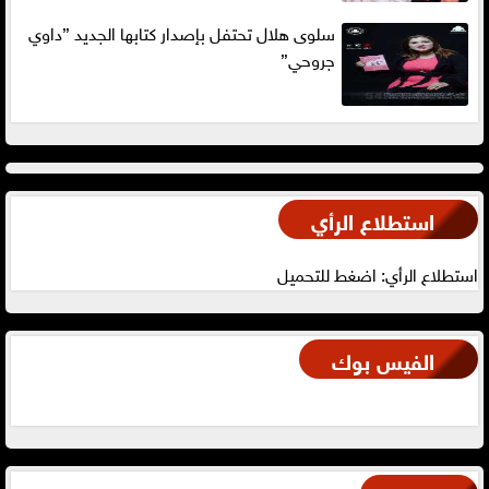
سلوى هلال تحتفل بإصدار كتابها الجديد ”داوي
جروحي”
استطلاع الرأي
استطلاع الرأي: اضغط للتحميل
الفيس بوك