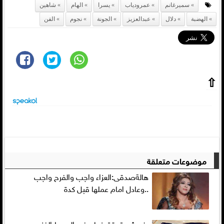
سميرغانم
عمرودياب
يسرا
الهام
شاهين
الهضبة
دلال
عبدالعزيز
الجونة
نجوم
الفن
⇧
موضوعات متعلقة
هالةصدقى:العزاء واجب والفرح واجب
..وعادل امام عملها قبل كدة
رغد شبر تحقق نجاح في الوسط الفني