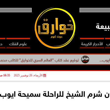
بيعة
عب
الأحجار الكريمة
علوم الفلك
حظ
توقيع عقد كتاب ”العالم السري للخوارق” للكاتب محمد فرعون بالتعاون.
الأربعاء، 26 نوفمبر 2025
10:35 صـ
ن شرم الشيخ للراحلة سميحة ايوب