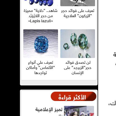
تعرف على فوائد حجر
شاهد.. ”دلاية” مميزة
”الزركون” العلاجية
من حجر اللازَوَرْد
«Lapis lazuli»
ة
لن تصدق فوائد
تعرف علي أنواع
حجر”الزبرجد” على
”الألماس” وأماكن
الإنسان
تواجدها
الأكثر قراءةً
رك،
تميز الإعلامية
نانسى