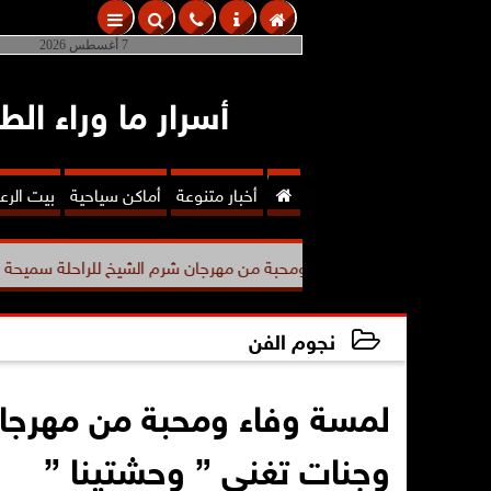
7 أغسطس 2026
أسرار ما وراء الط

أخبار متنوعة
أماكن سياحية
بيت الر
لمسة وفاء ومحبة من مهرجان شرم الشيخ للراحلة سميحة ايوب...
نجوم الفن
2025-11-26 10:35:44
لمسة وفاء ومحبة من مهرجا
وجنات تغني ” وحشتينا ”