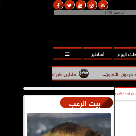
23 صفر 1448
ك اليوم
أساطير

..
مادلين طبر تفضح مقالب رامز جلال وترفض الظهور في برا
بتوقيت القاهرة
بيت الرعب