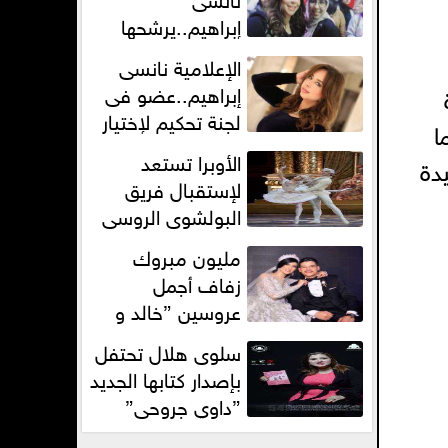
إبراهيم..يرشحها
للتدريس لطلبة
الإعلامية نانسى
الإعلام فى ماسبيرو
إبراهيم..عضو فى
لجنة تحكيم لإختيار
ا
أفضل مذيع
الأوبرا تستعد
دة
ومذيعة بالمنصورة
لإستقبال فريق
البولشوى الروسى
مليون مبروك
زفاف أجمل
عروسين ”خالد و
أيه”
سلوى هلال تحتفل
بإصدار كتابها الجديد
”داوي جروحي”