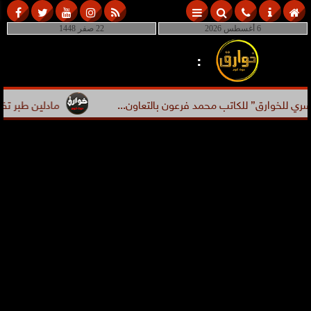
6 أغسطس 2026
22 صفر 1448
:
للخوارق” للكاتب محمد فرعون بالتعاون...
مادلين طبر تفضح م