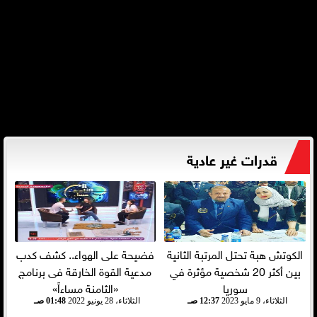
قدرات غير عادية
الكوتش هبة تحتل المرتبة الثانية
فضيحة على الهواء.. كشف كدب
بين أكثر 20 شخصية مؤثرة في
مدعية القوة الخارقة فى برنامج
سوريا
«الثامنة مساءاً»
الثلاثاء، 9 مايو 2023
12:37 صـ
الثلاثاء، 28 يونيو 2022
01:48 صـ