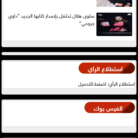
سلوى هلال تحتفل بإصدار كتابها الجديد ”داوي
جروحي”
استطلاع الرأي
استطلاع الرأي: اضغط للتحميل
الفيس بوك