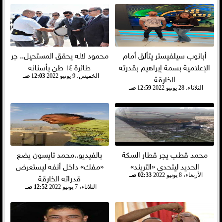
أبانوب سيلفيستر يتألق أمام
محمود لاله يحقق المستحيل.. جر
الإعلامية بسمة إبراهيم بقدرته
طائرة ١٤ طن بأسنانه
الخارقة
الخميس، 9 يونيو 2022
12:03 صـ
الثلاثاء، 28 يونيو 2022
12:59 صـ
محمد قطب يجر قطار السكة
بالفيديو..محمد تايسون يضع
الحديد ليتحدى «التريند»
«مفك» داخل أنفه ليستعرض
قدراته الخارقة
الأربعاء، 8 يونيو 2022
02:33 صـ
الثلاثاء، 7 يونيو 2022
12:52 صـ