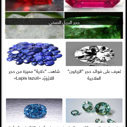
حجر البريل الصحي
تعرف على فوائد حجر ”الزركون”
شاهد.. ”دلاية” مميزة من حجر
العلاجية
اللازَوَرْد «Lapis lazuli»