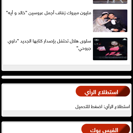
مليون مبروك زفاف أجمل عروسين ”خالد و أيه”
سلوى هلال تحتفل بإصدار كتابها الجديد ”داوي
جروحي”
استطلاع الرأي
استطلاع الرأي: اضغط للتحميل
الفيس بوك