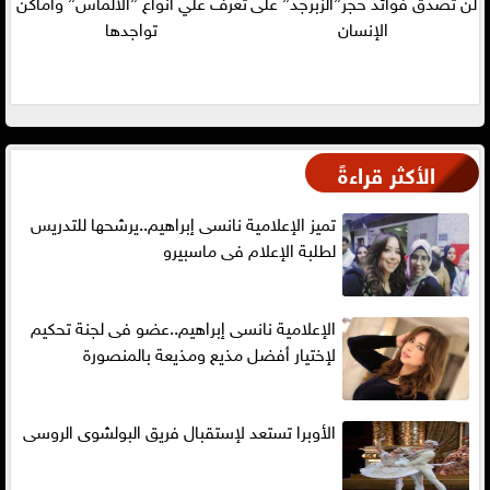
لن تصدق فوائد حجر”الزبرجد” على
تعرف علي أنواع ”الألماس” وأماكن
الإنسان
تواجدها
الأكثر قراءةً
تميز الإعلامية نانسى إبراهيم..يرشحها للتدريس
لطلبة الإعلام فى ماسبيرو
الإعلامية نانسى إبراهيم..عضو فى لجنة تحكيم
لإختيار أفضل مذيع ومذيعة بالمنصورة
الأوبرا تستعد لإستقبال فريق البولشوى الروسى