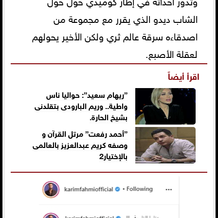
الشاب ديدو الذي يقرر مع مجموعة من
اصدقاءه سرقة عالم ثري ولكن الأخير يحولهم
لعقلة الأصبع.
اقرأ أيضاً
”ريهام سعيد”: حواليا ناس
واطية.. وريم البارودى بتقلدنى
بشيخ الحارة.
”أحمد رفعت” مرتل القرآن و
وصفه كريم عبدالعزيز بالعالمى
بالإختيار2