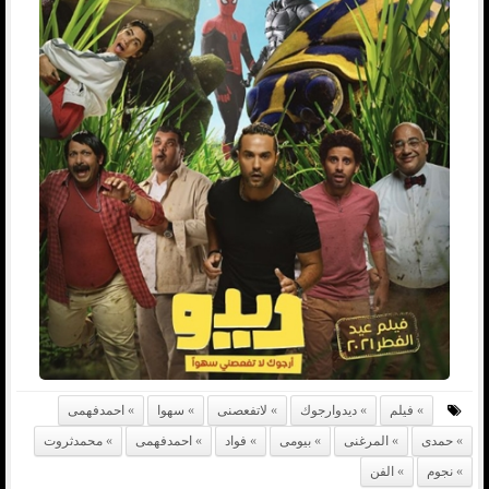
فيلم
ديدوارجوك
لاتفعصنى
سهوا
احمدفهمى
حمدى
المرغنى
بيومى
فواد
احمدفهمى
محمدثروت
نجوم
الفن