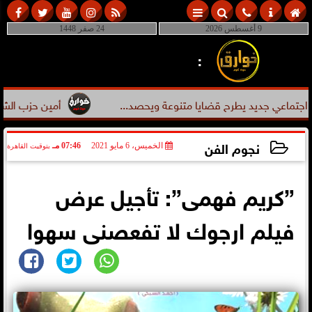
9 أغسطس 2026
24 صفر 1448
:
ي جديد يطرح قضايا متنوعة ويحصد...
أمين حزب الشعب الجمهور
نجوم الفن
الخميس، 6 مايو 2021
07:46 مـ
بتوقيت القاهرة
2021-05-06 19:46:32
”كريم فهمى”: تأجيل عرض
فيلم ارجوك لا تفعصنى سهوا