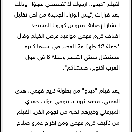
لفيلم "ديدو.. ارجوك لا تفعصني سهوًا" وذلك
بعد قرارات رئيس الوزراء الجديدة من أجل تقليل
انتشار الإصابة بفيروس كورونا المستجد.
اضاف كريم فهمي مواعيد عرض الفيلم وقال
"حفلة 12 ظهرًا و3 العصر في سينما كايرو
فستيفال سيتي التجمع وحفلة 6 في مول
العرب أكتوبر، هستناكم".
يعد فيلم "ديدو" من بطولة كريم فهمي، هدى
المفتي، محمد ثروت، بيومي فؤاد، حمدي
الميرغني وغيرهم نخبة من
نجوم
الفن. الفيلم
من تأليف كريم فهمي ومن إخراج عمرو صلاح
وتدور أحداثه في إطار كوميدي حول حول