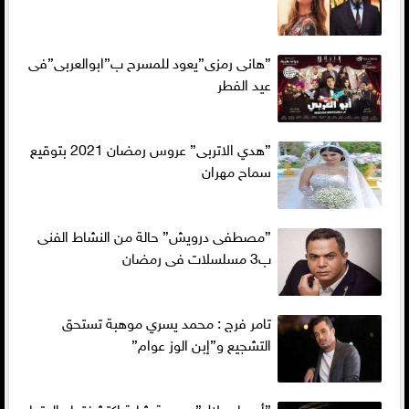
”هانى رمزى”يعود للمسرح ب”ابوالعربى”فى
عيد الفطر
”هدي الاتربى” عروس رمضان 2021 بتوقيع
سماح مهران
”مصطفى درويش” حالة من النشاط الفنى
ب3 مسلسلات فى رمضان
تامر فرج : محمد يسري موهبة تستحق
التشجيع و”إبن الوز عوام”
”أسماء جلال” موهبة شابة إكتشفتها والدتها