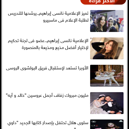
تميز الإعلامية نانسى إبراهيم..يرشحها للتدريس
لطلبة الإعلام فى ماسبيرو
الإعلامية نانسى إبراهيم..عضو فى لجنة تحكيم
لإختيار أفضل مذيع ومذيعة بالمنصورة
الأوبرا تستعد لإستقبال فريق البولشوى الروسى
مليون مبروك زفاف أجمل عروسين ”خالد و أيه”
سلوى هلال تحتفل بإصدار كتابها الجديد ”داوي
جروحي”