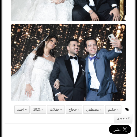
حكيم
مصطفي
حجاج
حفلاث
2021
احمد
حمودي