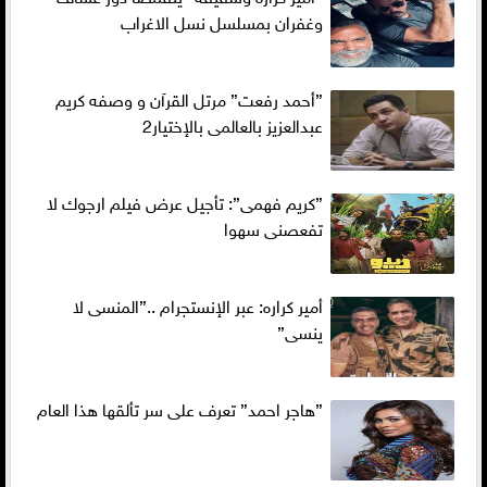
وغفران بمسلسل نسل الاغراب
”أحمد رفعت” مرتل القرآن و وصفه كريم
عبدالعزيز بالعالمى بالإختيار2
”كريم فهمى”: تأجيل عرض فيلم ارجوك لا
تفعصنى سهوا
أمير كراره: عبر الإنستجرام ..”المنسى لا
ينسى”
”هاجر احمد” تعرف على سر تألقها هذا العام