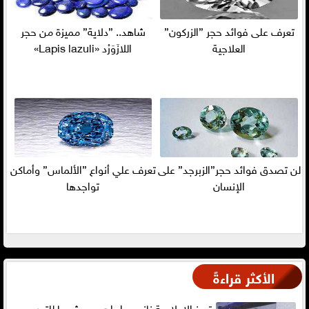
تعرف على فوائد حجر ”الزركون”
شاهد.. ”دلاية” مميزة من حجر
العلاجية
اللازَوَرْد «Lapis lazuli»
لن تصدق فوائد حجر”الزبرجد” على
تعرف علي أنواع ”الألماس” وأماكن
الإنسان
تواجدها
الأكثر قراءةً
تميز الإعلامية نانسى إبراهيم..يرشحها للتدريس