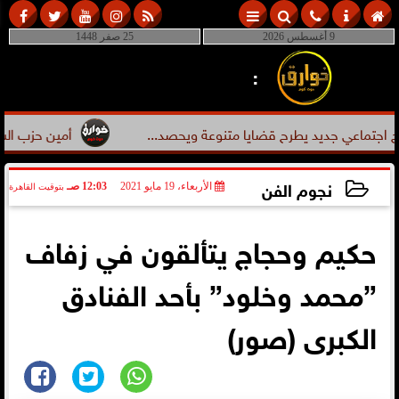
9 أغسطس 2026
25 صفر 1448
:
ديد يطرح قضايا متنوعة ويحصد...
أمين حزب الشعب الجمهوري ب
نجوم الفن
الأربعاء، 19 مايو 2021
12:03 صـ
بتوقيت القاهرة
2021-05-19 00:03:41
حكيم وحجاج يتألقون في زفاف
”محمد وخلود” بأحد الفنادق
الكبرى (صور)