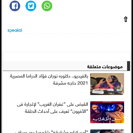
⇧
موضوعات متعلقة
بالفيديو.. دكتوره نوران فؤاد الدراما المصرية
2021 حاجه مشرفة
القبض على ”غفران الغريب” لإتجارة فى
”الأفيون” تعرف على أحداث الحلقة
”أمير كراره وشقيقه” يتقمصا دور عساف