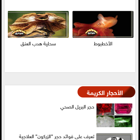
الأخطبوط
سحلية هدب العنق
الأحجار الكريمة
حجر البريل الصحي
تعرف على فوائد حجر ”الزركون” العلاجية