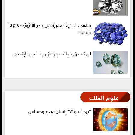
شاهد.. ”دلاية” مميزة من حجر اللازَوَرْد «Lapis
lazuli»
لن تصدق فوائد حجر”الزبرجد” على الإنسان
علوم الفلك
”برج الحوت” إنسان مبدع وحساس