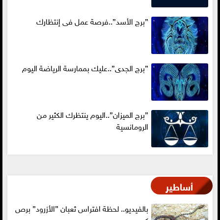
”برج الأسد”..فرصة عمل فى إنتظارك
”برج الجدى”..عليك بممارسة الرياضة اليوم
”برج الميزان”..اليوم ينتظرك الكثير من
الرومانسية
أساطير
بالفيديو.. لحظة افتراس ثعبان ”الأزرود” برص
كبير