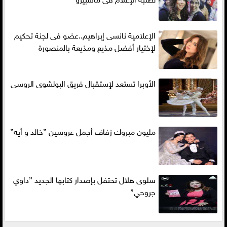
الإعلامية نانسى إبراهيم..عضو فى لجنة تحكيم
لإختيار أفضل مذيع ومذيعة بالمنصورة
الأوبرا تستعد لإستقبال فريق البولشوى الروسى
مليون مبروك زفاف أجمل عروسين ”خالد و أيه”
سلوى هلال تحتفل بإصدار كتابها الجديد ”داوي
جروحي”