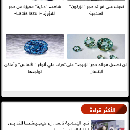
تعرف على فوائد حجر ”الزركون”
شاهد.. ”دلاية” مميزة من حجر
العلاجية
اللازَوَرْد «Lapis lazuli»
لن تصدق فوائد حجر”الزبرجد” على
تعرف علي أنواع ”الألماس” وأماكن
الإنسان
تواجدها
الأكثر قراءةً
تميز الإعلامية نانسى إبراهيم..يرشحها للتدريس
لطلبة الإعلام فى ماسبيرو