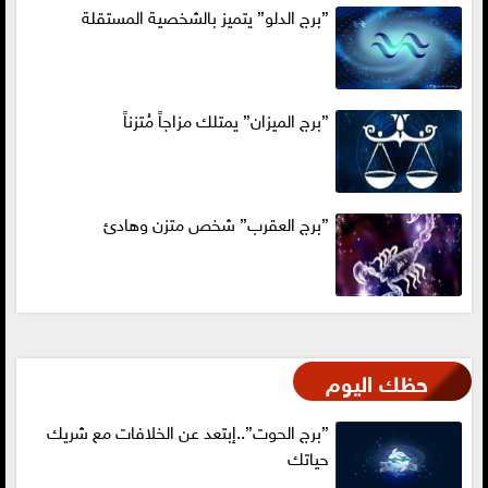
”برج الدلو” يتميز بالشخصية المستقلة
”برج الميزان” يمتلك مزاجاً مُتزناً
”برج العقرب” شخص متزن وهادئ
حظك اليوم
”برج الحوت”..إبتعد عن الخلافات مع شريك
حياتك