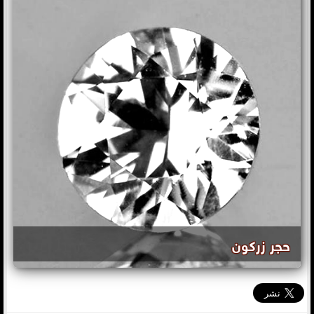
حجر زركون