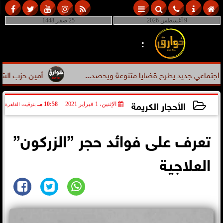
9 أغسطس 2026
25 صفر 1448
:
اعي جديد يطرح قضايا متنوعة ويحصد...
أمين حزب الشعب الجمه
الأحجار الكريمة
الإثنين، 1 فبراير 2021
10:58 مـ
بتوقيت القاهرة
2021-02-01 22:58:27
تعرف على فوائد حجر ”الزركون”
العلاجية