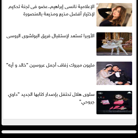
الإعلامية نانسى إبراهيم..عضو فى لجنة تحكيم
لإختيار أفضل مذيع ومذيعة بالمنصورة
الأوبرا تستعد لإستقبال فريق البولشوى الروسى
مليون مبروك زفاف أجمل عروسين ”خالد و أيه”
سلوى هلال تحتفل بإصدار كتابها الجديد ”داوي
جروحي”