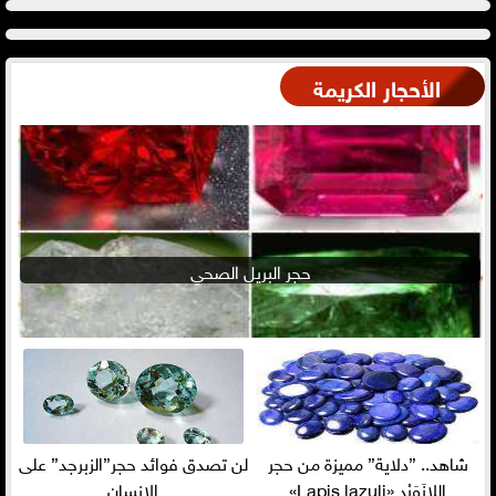
الأحجار الكريمة
حجر البريل الصحي
شاهد.. ”دلاية” مميزة من حجر
لن تصدق فوائد حجر”الزبرجد” على
اللازَوَرْد «Lapis lazuli»
الإنسان