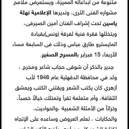
متنوعة من ابداعاته المميزة، ويستعرض ملامح
مشواره الفنى الثرى، وتديرها
الإعلامية نهلة
ياسين
تحت إشراف الفنان أمين الصيرفى،
ويتخللها فقرة فنية لفرقة (ونس)بقيادة
المايسترو طارق عباس وذلك فى السابعة مساء
الأربعاء 15 فبراير ب
المسرح الصغير
.
جدير بالذكر أن شوقى حجاب شاعر ومخرج ،
ولد في محافظة الدقهلية عام 1946 لأب
أزهري كان يكتب الشعر ويقتني الكتب ويعشق
الثقافة، وأم متعلمة تقرأ وتمتلك خيالاً خصباً،
وتراثاً من الأمثلة الشعبية ،والحواديت،
والحكايات ، تعلم العروض وساعده على الإتجاه
لكتابة الشعر كل من أبيه، وأخيه الأكبر الشاعر