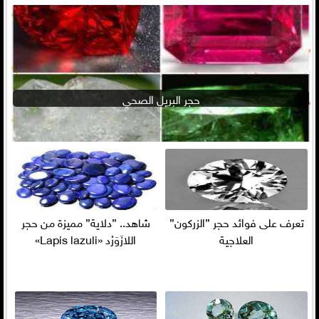
حجر البريل الصحي
تعرف على فوائد حجر ”الزركون”
شاهد.. ”دلاية” مميزة من حجر
العلاجية
اللازَوَرْد «Lapis lazuli»