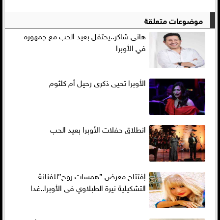
موضوعات متعلقة
هانى شاكر..يحتفل بعيد الحب مع جمهوره
في الأوبرا
الأوبرا تحيى ذكرى رحيل أم كلثوم
انطلاق حفلات الأوبرا بعيد الحب
إفتتاح معرض ”همسات روح”للفنانة
التشكيلية نيرة الطبلاوي فى الأوبرا..غدا