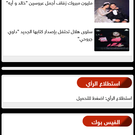
مليون مبروك زفاف أجمل عروسين ”خالد و أيه”
سلوى هلال تحتفل بإصدار كتابها الجديد ”داوي
جروحي”
استطلاع الرأي
استطلاع الرأي: اضغط للتحميل
الفيس بوك