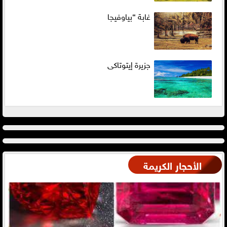
غابة “بياوفيجا
جزيرة إيتوتاكى
الأحجار الكريمة