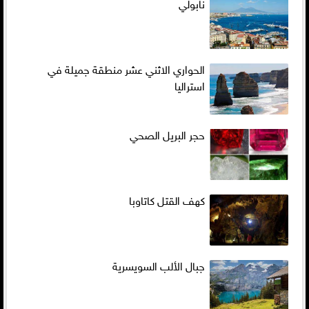
نابولي
الحواري الاثني عشر منطقة جميلة في
استراليا
حجر البريل الصحي
كهف القتل كاتاوبا
جبال الألب السويسرية