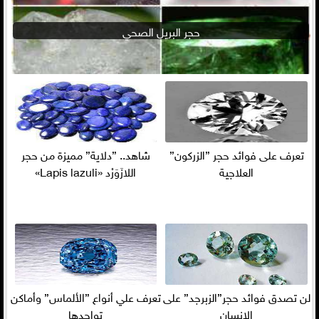
حجر البريل الصحي
تعرف على فوائد حجر ”الزركون”
شاهد.. ”دلاية” مميزة من حجر
العلاجية
اللازَوَرْد «Lapis lazuli»
لن تصدق فوائد حجر”الزبرجد” على
تعرف علي أنواع ”الألماس” وأماكن
الإنسان
تواجدها