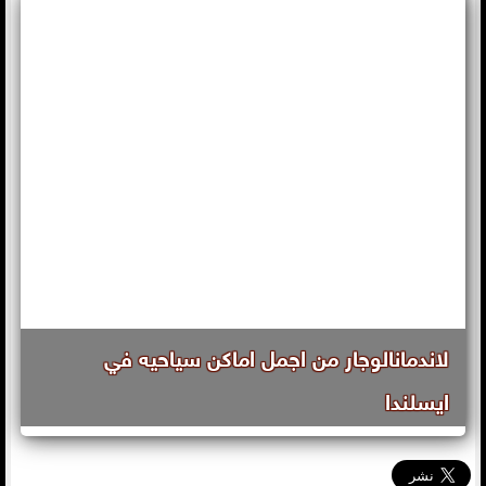
لاندمانالوجار من اجمل اماكن سياحيه في
ايسلندا