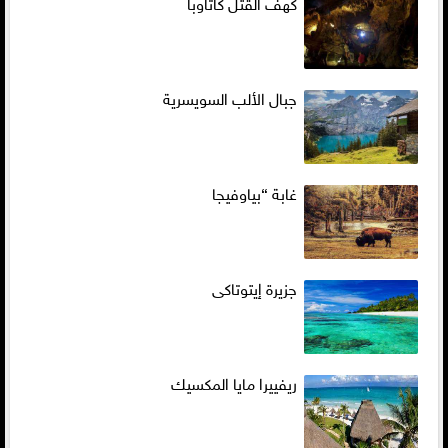
كهف القتل كاتاوبا
جبال الألب السويسرية
غابة “بياوفيجا
جزيرة إيتوتاكى
ريفييرا مايا المكسيك