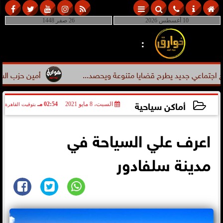
10 أغسطس 2026
26 صفر 1448
:
تماعي جديد يطرح قضايا متنوعة ويحصد...
أمين حزب الشعب الج
أماكن سياحية
السبت، 8 مايو 2021
02:54 مـ
بتوقيت القاهرة
2021-05-08 14:54:57
اعرف علي السياحة في
مدينة سلفادور