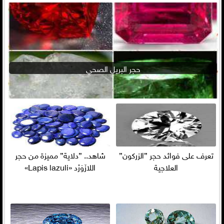
حجر البريل الصحي
تعرف على فوائد حجر ”الزركون”
شاهد.. ”دلاية” مميزة من حجر
العلاجية
اللازَوَرْد «Lapis lazuli»