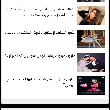
الإعلامية نانسى إبراهيم..عضو فى لجنة تحكيم
لإختيار أفضل مذيع ومذيعة بالمنصورة
الأوبرا تستعد لإستقبال فريق البولشوى الروسى
مليون مبروك زفاف أجمل عروسين ”خالد و أيه”
سلوى هلال تحتفل بإصدار كتابها الجديد ”داوي
جروحي”