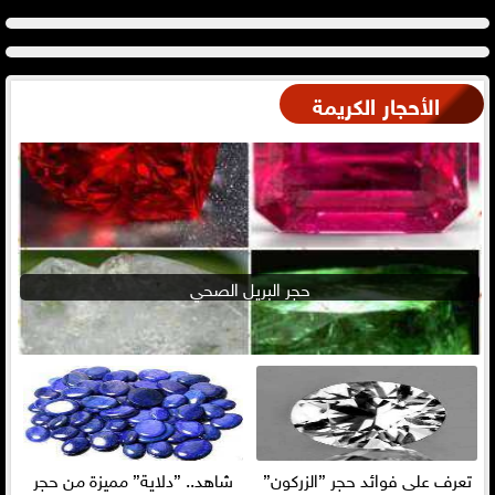
الأحجار الكريمة
حجر البريل الصحي
تعرف على فوائد حجر ”الزركون”
شاهد.. ”دلاية” مميزة من حجر