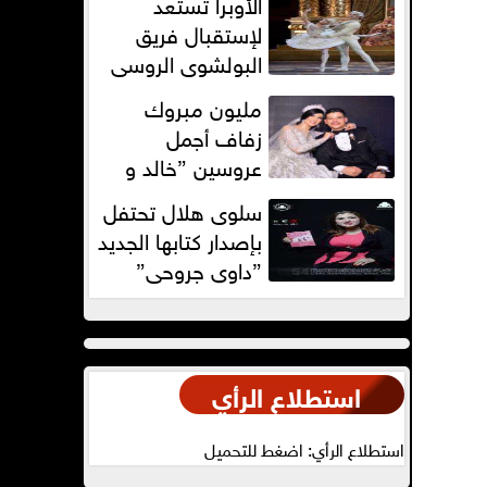
الأوبرا تستعد
ومذيعة بالمنصورة
لإستقبال فريق
البولشوى الروسى
مليون مبروك
زفاف أجمل
عروسين ”خالد و
أيه”
سلوى هلال تحتفل
بإصدار كتابها الجديد
”داوي جروحي”
استطلاع الرأي
استطلاع الرأي: اضغط للتحميل