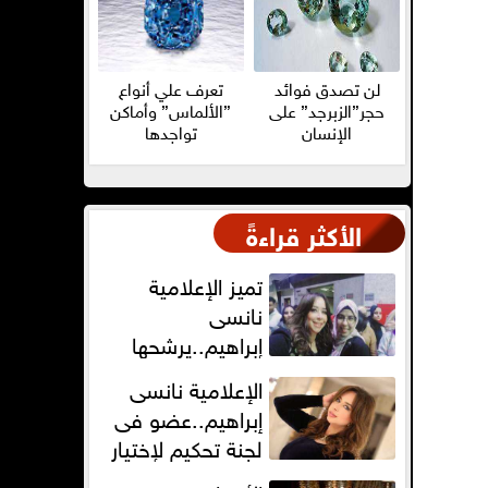
لن تصدق فوائد
تعرف علي أنواع
حجر”الزبرجد” على
”الألماس” وأماكن
الإنسان
تواجدها
الأكثر قراءةً
تميز الإعلامية
نانسى
إبراهيم..يرشحها
للتدريس لطلبة
الإعلامية نانسى
الإعلام فى ماسبيرو
إبراهيم..عضو فى
لجنة تحكيم لإختيار
أفضل مذيع