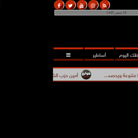
24 صفر 1448
ك اليوم
أساطير

.
أمين حزب الشعب الجمهوري بأسيوط يعقد اجتماعًا تنظيميًا