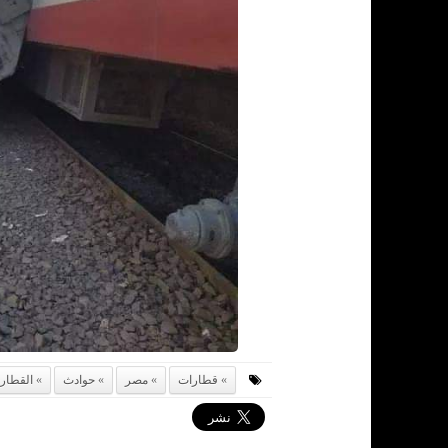
قطارات
مصر
حوادث
القطار