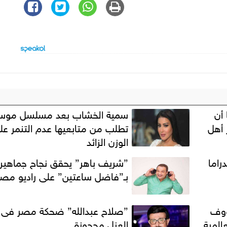
 أن
سمية الخشاب بعد مسلسل موس
 أهل
تطلب من متابعيها عدم التنمر عل
الوزن الزائد
راما
”شريف باهر” يحقق نجاح جماهير
بـ”فاضل ساعتين” على راديو مصر
رؤوف
”صلاح عبدالله” ضحكة مصر فى
المية
العزل محجوزة.