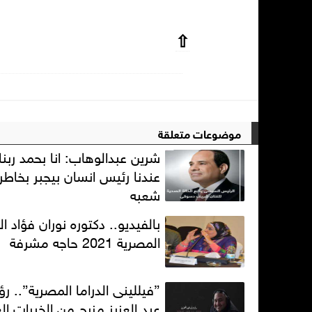
⇧
موضوعات متعلقة
شرين عبدالوهاب: انا بحمد ربنا
عندنا رئيس انسان بيجبر بخاطر
شعبه
بالفيديو.. دكتوره نوران فؤاد الد
المصرية 2021 حاجه مشرفة
”فيللينى الدراما المصرية”.. 
عبد العزيز مزيج من الخبرات الع