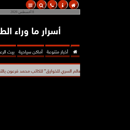
8 أغسطس 2026
أسرار ما وراء الط

أخبار متنوعة
أماكن سياحية
بيت الر
قد كتاب ”العالم السري للخوارق” للكاتب محمد فرعون بالتعاون...