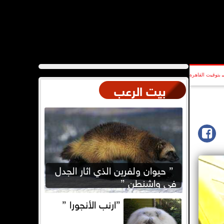
بتوقيت القاهرة
بيت الرعب
” حيوان ولفرين الذي اثار الجدل
في واشنطن ”
”ارنب الأنجورا ”