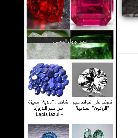
حجر البريل الصحي
تعرف على فوائد حجر
شاهد.. ”دلاية” مميزة
”الزركون” العلاجية
من حجر اللازَوَرْد
«Lapis lazuli»