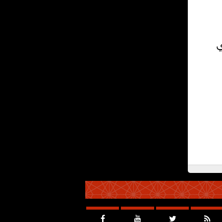
ي



