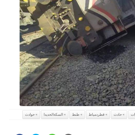
ات
حادث
قطردمياط
طنط
السكةالحديدا
حوادث