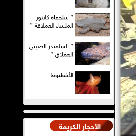
” سلحفاة كانتور
الملساء العملاقة ”
” السلمندر الصيني
العملاق ”
الأخطبوط
الأحجار الكريمة