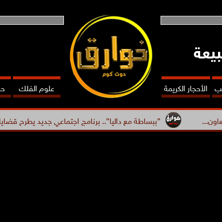
بيعة
عب
الأحجار الكريمة
علوم الفلك
حظ
”ببساطة مع داليا”.. برنامج اجتماعي جديد يطرح قضايا متنوعة ويحصد..