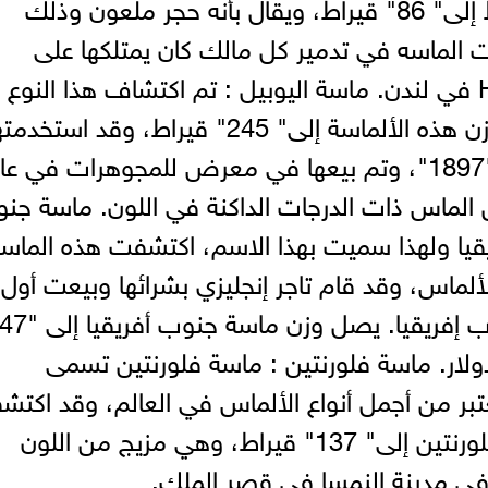
"ألبرت" تخفيضها من "105.6" قيراط إلى" 86" قيراط، ويقال بأنه حجر ملعون وذلك
ت الماسه في تدمير كل مالك كان يمتلكها على
الإطلاق، حتى تم وضعها في برج HM في لندن. ماسة اليوبيل : تم اكتشاف هذا النو
الألماس في عام "1895"م، ويصل وزن هذه الألماسة إلى" 245" قيراط، وقد استخد
الملكة فيكتوريا ملكه إنجلترا في عام "1897"، وتم بيعها في معرض للمجوهرات في 
من الماس ذات الدرجات الداكنة في اللون. ماسة جن
يقيا ولهذا سميت بهذا الاسم، اكتشفت هذه الماس
لألماس، وقد قام تاجر إنجليزي بشرائها وبيعت أول
بيعت بثمن" 125" ألف دولار. ماسة فلورنتين : ماسة فلورنتين تسمى
تبر من أجمل أنواع الألماس في العالم، وقد اكت
أول مرة في الهند. يصل وزن ماسة فلورنتين إلى" 137" قيراط، وهي مزيج من اللون
في مدينة النمسا في قصر الملك.