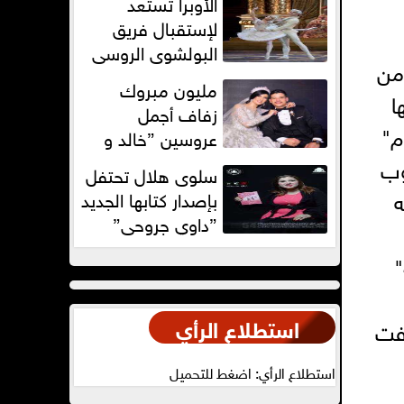
الأوبرا تستعد
ومذيعة بالمنصورة
لإستقبال فريق
البولشوى الروسى
ع من
مليون مبروك
متها
زفاف أجمل
عام"
عروسين ”خالد و
أيه”
وب
سلوى هلال تحتفل
ه
بإصدار كتابها الجديد
”داوي جروحي”
مرة في معرض للمجوهرات في جنوب إفريقيا. يصل وزن ماسة جنوب أفريقيا إلى "47"
استطلاع الرأي
شفت
استطلاع الرأي: اضغط للتحميل