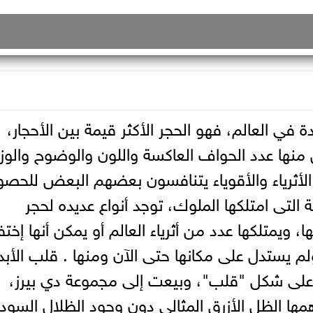
في العالم، فهو الحجر الأكثر قيمة بين الأحجار،
منها عدد الحواف العاكسة واللون والوضوح والوز
ال الأثرياء والأقوياء يتنافسون بعضهم البعض للحص
ة التى امتلكها الملوك، توجد أنواع عديده لحجر
ا، ويمتلكها عدد من أثرياء العالم أو يمكن أنها إخت
 يستدل على مكانها حتى الآن ومنها . قلب الأبدي
اط وتصميمها على شكل "قلب"، وبيعت إلى مجموعة دي بيرز،
ها الظل الأزرق المثالي دون وجود الظلال السودا