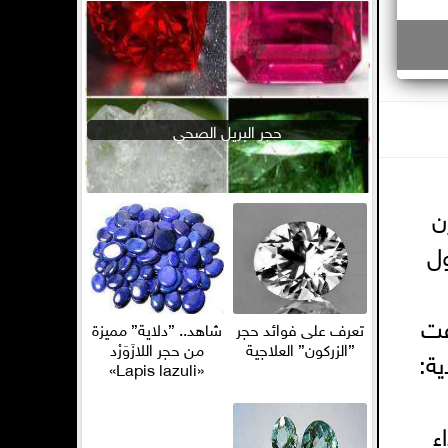
حجر البريل الصحي
ن
ول
فت
تعرف على فوائد حجر
شاهد.. ”دلاية” مميزة
”الزركون” العلاجية
من حجر اللازَوَرْد
ة:
«Lapis lazuli»
ء