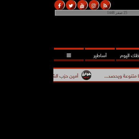
25 صفر 1448
ك اليوم
أساطير

صد...
أمين حزب الشعب الجمهوري بأسيوط يعقد اجتماعًا تنظي