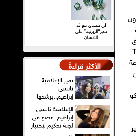
فى هونج كونج مقابل "23" مليون
لن تصدق فوائد
حجر”الزبرجد” على
الإنسان
ق
THE W
عة
الأكثر قراءةً
من
تميز الإعلامية
نانسى
ناكو
إبراهيم..يرشحها
للتدريس لطلبة
الإعلامية نانسى
الإعلام فى ماسبيرو
إبراهيم..عضو فى
لجنة تحكيم لإختيار
لأمير
أفضل مذيع