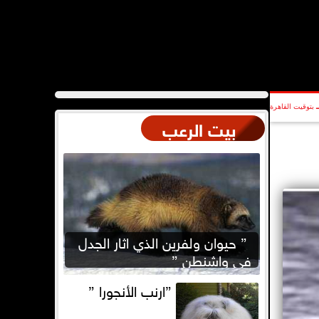
بتوقيت القاهرة
بيت الرعب
” حيوان ولفرين الذي اثار الجدل
في واشنطن ”
”ارنب الأنجورا ”