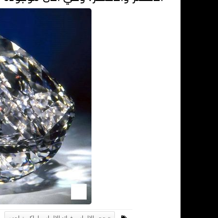
حجر الالماس فوائد الالماس اماكن تواجده