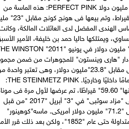
والرمادية المعتادة، ويبلغ سعره" 16" مليون دولا PERFECT PINK: هذه الماسة من
الماس الوردى والتي يبلغ وزنها" 10" قيراط، وتم بيعها 
WIT: تعد من الماس الهندى المفضل لدى العائلات المالكة، وكانت
ساوي، ويمتلكها حاليا حمد بن خليفة، الأمير الأسب
لقطر، والذي قام بشرائها مقابل "80" مليون دولار في يونيو "2011" INSTON
رتها دار "هارى وينستون" للمجوهرات من ضمن مجمو
"سواتش" من مالكها السابق المجهول مقابل "23.8"مليون دولار، وهى تعتبر واحدة 
أكثر أنواع الماس الثمينه، وهي نقية تمامًا داخليًا وخارجيًا. THE STEINMETZ PINK:
تعرف الآن باسم "النجمة الوردية"، وزنها" 59.60" قيراطًا، تم عرضها لأول مرة فى مو
فى" 29" مايو "2003"، وتم بيعها فى "مزاد سوثبى" في "3" أبريل "2017 "من قبل
"شو تى فوك" فى هونج كونج مقابل "71.2" مليون دولار أمريكى. ماسه"كوهينور"
ويعني" جبل النور": كانت أكبر ماسة متداولة حتى عام "1852"، ولكن بعد ذلك قرر ا