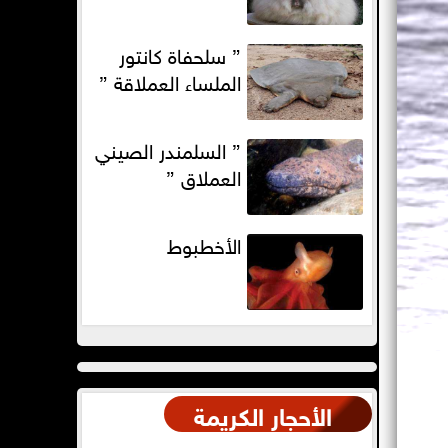
” سلحفاة كانتور
الملساء العملاقة ”
” السلمندر الصيني
العملاق ”
الأخطبوط
الأحجار الكريمة