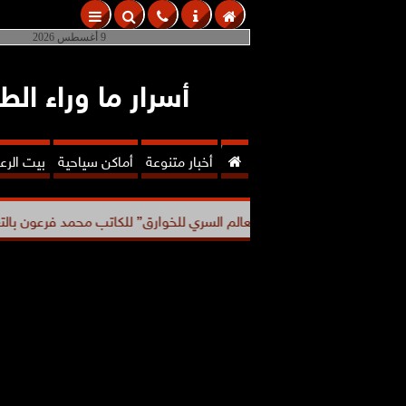
9 أغسطس 2026
أسرار ما وراء الط

أخبار متنوعة
أماكن سياحية
بيت الر
يع عقد كتاب ”العالم السري للخوارق” للكاتب محمد فرعون بالتعاون...