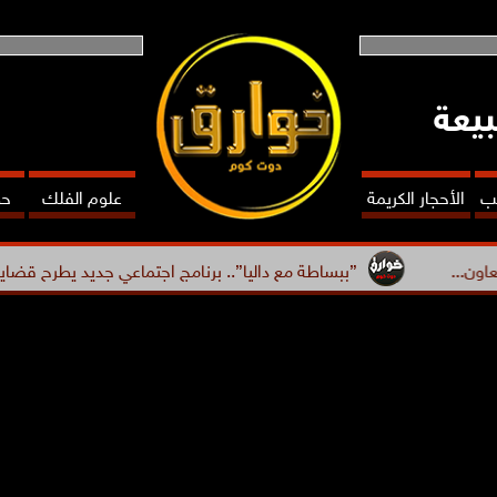
بيعة
عب
الأحجار الكريمة
علوم الفلك
حظ
”ببساطة مع داليا”.. برنامج اجتماعي جديد يطرح قضايا متنوعة ويح