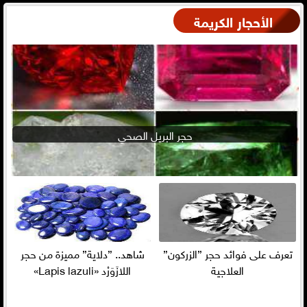
الأحجار الكريمة
حجر البريل الصحي
تعرف على فوائد حجر ”الزركون”
شاهد.. ”دلاية” مميزة من حجر
العلاجية
اللازَوَرْد «Lapis lazuli»