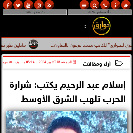
7 أغسطس 2026
23 صفر 1448
:
لخوارق” للكاتب محمد فرعون بالتعاون...
مادلين طبر تفضح مق
أراء ومقالات
الجمعة، 18 أكتوبر 2024
05:14 مـ
بتوقيت القاهرة
2024-10-18 17:14:58
إسلام عبد الرحيم يكتب: شرارة
الحرب تلهب الشرق الأوسط