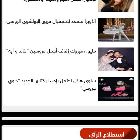
الأوبرا تستعد لإستقبال فريق البولشوى الروسى
مليون مبروك زفاف أجمل عروسين ”خالد و أيه”
سلوى هلال تحتفل بإصدار كتابها الجديد ”داوي
جروحي”
استطلاع الرأي